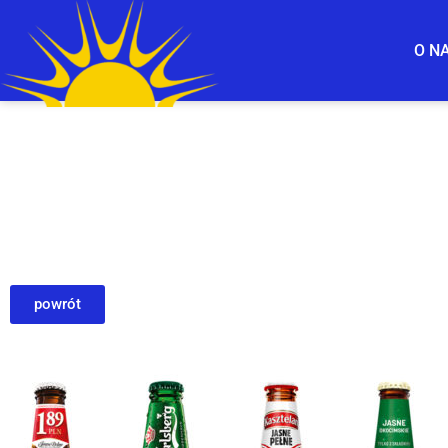
O N
powrót