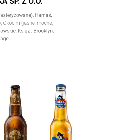
 SP. Z O.O.
pasteryzowane), Harnaś,
, Okocim (jasne, mocne,
wskie, Książ , Brooklyn,
rage.