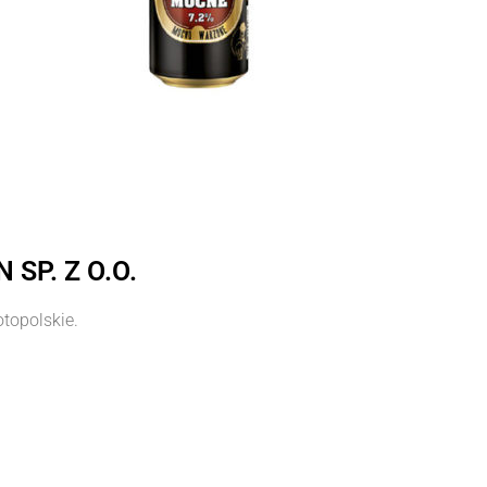
SP. Z O.O.
topolskie.