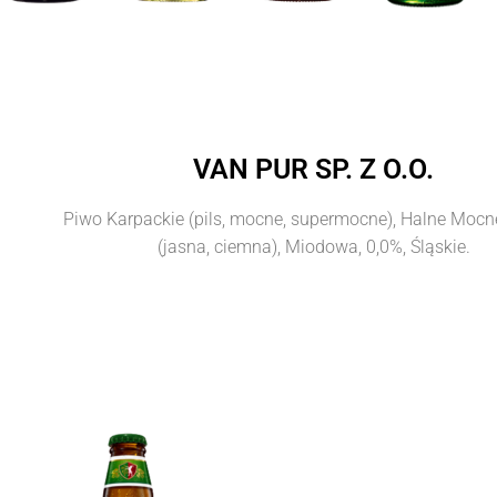
VAN PUR SP. Z O.O.
Piwo Karpackie (pils, mocne, supermocne), Halne Moc
(jasna, ciemna), Miodowa, 0,0%, Śląskie.