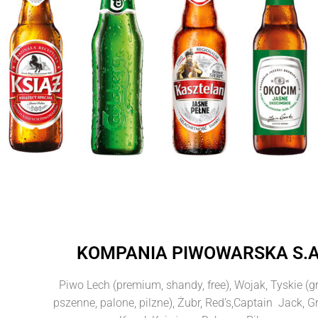
KOMPANIA PIWOWARSKA S.A
Piwo Lech (premium, shandy, free), Wojak, Tyskie (gr
pszenne, palone, pilzne), Żubr, Red’s,Captain Jack, G