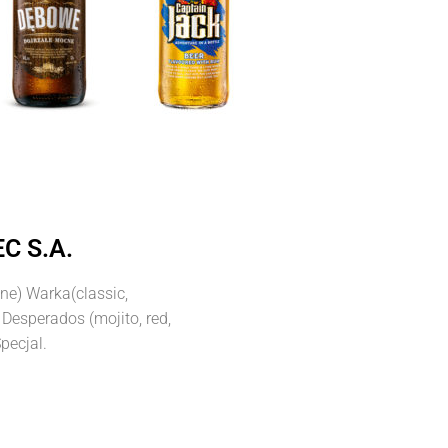
C S.A.
ne) Warka(classic,
, Desperados (mojito, red,
pecjal.