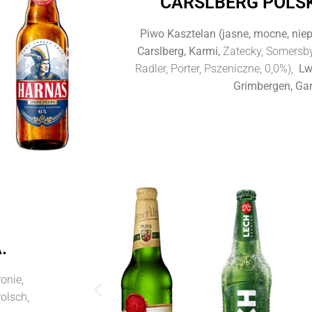
CARSLBERG POLSKA
Piwo Kasztelan (jasne, mocne, nie
Carslberg, Karmi,
Zatecky, Somersby
Radler, Porter, Pszeniczne, 0,0%),
Lwo
Grimbergen, Ga
.
onie,
rolsch,