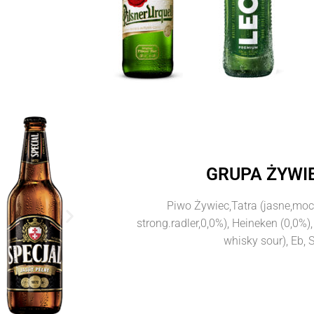
GRUPA ŻYWIE
Piwo Żywiec,Tatra (jasne,moc
strong.radler,0,0%), Heineken (0,0%)
whisky sour), Eb, S