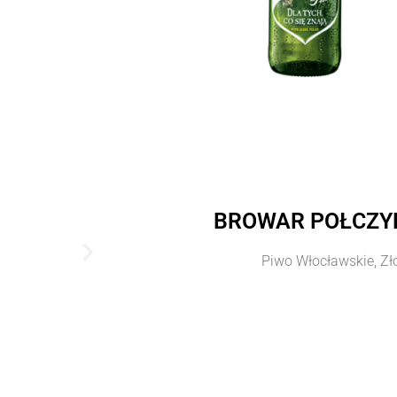
BROWAR POŁCZYN 
Piwo Włocławskie, Zło